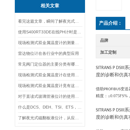
相关文章
看完这篇文章，瞬间了解夜光式磁翻板液位计了
产品介绍：
使用S400RT33DE在线PH计时是否需要注意其维护与校准问题？
品牌
现场检测式双金属温度计的测量精度如何保证？
加工定制
雷达物位计在各行业中的典型应用
常见阀门定位器的主要分类有哪些？
系
SITRANS P DSIII
度的诊断和仿真
现场检测式双金属温度计在使用时可能遇到哪些问题?如何解决?
现场检测式双金属温度计竟有这么多特点！
借助
变送
PROFIBUS
精度：
≤0.075F
对于直读式玻璃管液位计的使用你做的正确吗？看这里！
什么是DCS、DEH、TSI、ETS，它们有什么关系？
系
SITRANS P DSIII
度的诊断和仿真
了解夜光式磁翻板液位计，从应用及特点开始