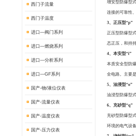
增安型防爆型
西门子流量
连接的可靠性
西门子温度
3、正压型“p”
进口—阀门系列
正压型防爆型
态正压，和持
进口—燃烧系列
4、本安型“i”
进口—分析系列
本质安全型防
进口—GF系列
全电路。主要
5、油浸型“o”
国产-物/液位仪表
油浸型防爆型
国产-流量仪表
6、充砂型“q”
国产-温度仪表
充砂型防爆型
环境的电气设
国产-压力仪表