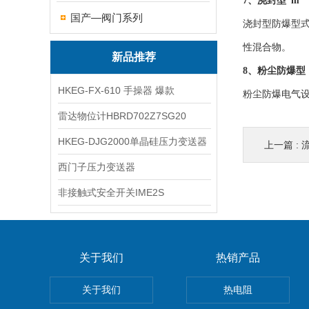
7、浇封型“m”
国产—阀门系列
浇封型防爆型
性混合物。
新品推荐
8、粉尘防爆型
HKEG-FX-610 手操器 爆款
粉尘防爆电气设
雷达物位计HBRD702Z7SG20
HKEG-DJG2000单晶硅压力变送器
上一篇 :
西门子压力变送器
非接触式安全开关IME2S
关于我们
热销产品
关于我们
热电阻