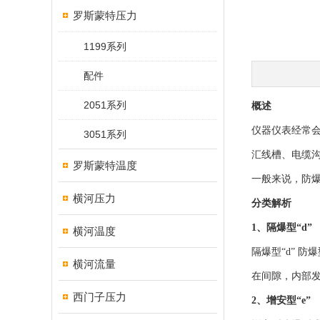
罗斯蒙特压力
1199系列
配件
2051系列
概述
仪器仪表经常
3051系列
汇线槽、电缆
罗斯蒙特温度
一般来说，防爆的
横河压力
分类解析
1、隔爆型“d”
横河温度
隔爆型“d” 
横河流量
在间隙，内部
西门子压力
2、增安型“e”