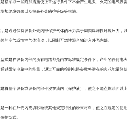
式是指采取一些附加措施使正常运行条件下不会产生电弧、火花的电气设
、增加绝缘效果以及提高外壳防护等级等措施。
式，是通过保持设备外壳内部保护气体的压力高于周围爆炸性环境压力，
持续的空气或惰性气体流动，以限制可燃性混合物进入外壳内部。
爆型式是在设备内部的所有电路都是由在标准规定条件下，产生的任何电
是通过限制电路中的能量，通过可靠的控制电路参数将潜在的火花能量降
式是将整个设备或设备的部件浸在油内（保护液），使之不能点燃油面以
式是一种在外壳内充填砂粒或其他规定特性的粉末材料，使之在规定的使
备保护型式。