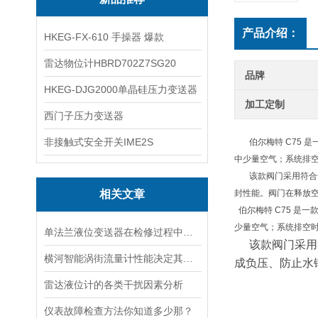
产品介绍：
HKEG-FX-610 手操器 爆款
雷达物位计HBRD702Z7SG20
品牌
HKEG-DJG2000单晶硅压力变送器
加工定制
西门子压力变送器
非接触式安全开关IME2S
伯尔梅特 C75 
中少量空气；系统排
该款阀门采用符合
相关文章
封性能。阀门在释放
伯尔梅特 C75 是
少量空气；系统排空
单法兰液位变送器在检修过程中该留意的事项
该款阀门采用
横河智能涡街流量计性能决定其市场应用范围
成负压、防止水
雷达液位计的各类干扰因素分析
仪表故障检查方法你知道多少那？