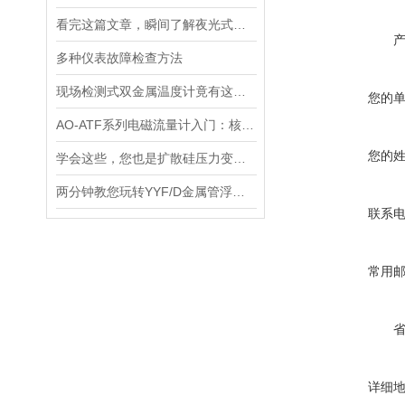
看完这篇文章，瞬间了解夜光式磁翻板液位计了
多种仪表故障检查方法
现场检测式双金属温度计竟有这么多特点！
您的
AO-ATF系列电磁流量计入门：核心使用技巧详解
您的
学会这些，您也是扩散硅压力变送器“维修员”
两分钟教您玩转YYF/D金属管浮子流量计！
联系
常用
详细