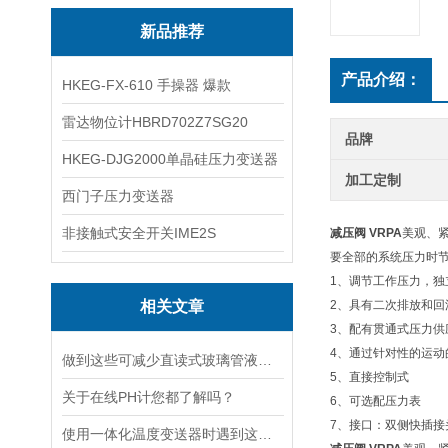
新品推荐
产品介绍：
HKEG-FX-610 手操器 爆款
雷达物位计HBRD702Z7SG20
品牌
HKEG-DJG2000单晶硅压力变送器
加工定制
西门子压力变送器
非接触式安全开关IME2S
减压阀 VRPA
美观、紧
要全部的系统压力时
1、调节工作压力，独
相关文章
2、具有二次排放和回
3、配有贯通式压力供
4、通过针对性的运动
做到这些可减少直读式玻璃管液位计的故障发生！
5、直接控制式
关于在线PH计您都了解吗？
6、可选配压力表
7、接口：双侧快插接
使用一体化温度变送器时遇到这些问题可这样处理