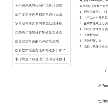
减压阀 VRPA
美观、紧
关于速度式液体涡轮流量计您都了解吗？
要全部的系统压力时
1、调节工作压力，独
法兰变送器选型都需考虑什么因素？
2、具有二次排放和回
罗斯蒙特变送器的电源抵抗随机干扰非常有效
3、配有贯通式压力供
4、通过针对性的运动
这些操作能加强扩散硅压力变送器运行的稳定性
5、直接控制式
6、可选配压力表
仪器仪表常见的八种防爆形式
7、接口：双侧快插接
仪表故障检查方法你知道多少那？
带你快速了解直读式玻璃管液位计
您的
您的