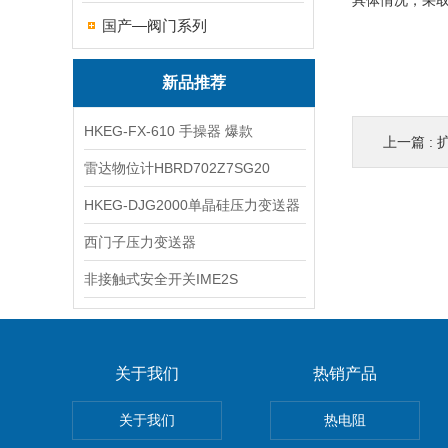
具体情况，采
国产—阀门系列
新品推荐
HKEG-FX-610 手操器 爆款
上一篇 :
扩
雷达物位计HBRD702Z7SG20
HKEG-DJG2000单晶硅压力变送器
西门子压力变送器
非接触式安全开关IME2S
关于我们
热销产品
关于我们
热电阻