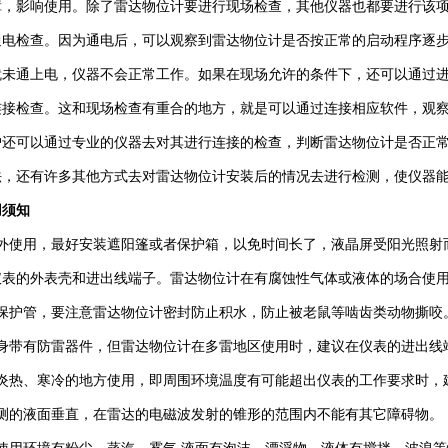
障，影响使用。除了雷达物位计要进行现场检查，其他仪器也都要进行该
通电检查。因为通电后，可以观察到雷达物位计是否按正常的启动程序逐
就未通上电，仪器不会正常工作。如果在现场允许的条件下，还可以通过
连接检查。这和现场检查有重合的地方，就是可以通过连接相应软件，观
户还可以通过专业的仪器去对其进行连接的检查，判断雷达物位计是否正
法，还有许多其他方式去对雷达物位计安装后的情况去进行检测，使仪器
用须知
室外使用，最好安装遮阳篷或者保护箱，以免时间长了，液晶屏受阳光照射
仪表的外表壳和进出线端子。雷达物位计在有腐蚀性气体或液体的场合使
缆保护管，要注意雷达物位计密封防止积水，防止被老鼠等啮齿类动物撕咬
自身带有防雷器件，但雷达物位计在多雷地区使用时，建议在仪表的进出线
别炎热、寒冷的地方使用，即周围环境温度有可能超出仪表的工作要求时，
被测的液面垂直，在雷达的电磁波发射的锥形的范围内不能有其它障碍物。