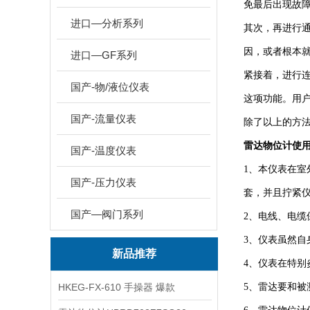
免最后出现故
进口—分析系列
其次，再进行
因，或者根本
进口—GF系列
紧接着，进行
国产-物/液位仪表
这项功能。用
国产-流量仪表
除了以上的方
雷达物位计使
国产-温度仪表
1、本仪表在
国产-压力仪表
套，并且拧紧
国产—阀门系列
2、电线、电
3、仪表虽然
新品推荐
4、仪表在特
HKEG-FX-610 手操器 爆款
5、雷达要和