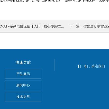
计使用环境有粉尘、蒸汽、雾气,液面有泡沫、漂浮物，液体有搅拌、波浪
O-ATF系列电磁流量计入门：核心使用技巧详解
下一篇 :
你知道影响雷达液
快速导航
扫一扫，关注我们
产品展示
 爆款
新闻中心
技术文章