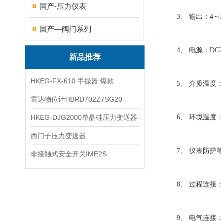
国产-压力仪表
3、 输出：4～20
国产—阀门系列
4、 电源：DC24
新品推荐
HKEG-FX-610 手操器 爆款
5、 介质温度：-
雷达物位计HBRD702Z7SG20
HKEG-DJG2000单晶硅压力变送器
6、 环境温度：-
西门子压力变送器
7、 仪表防护等级
非接触式安全开关IME2S
8、 过程连接：
9、 电气连接：外